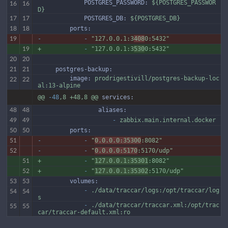
             POSTGRES_PASSWORD:
${POSTGRES_PASSWOR
16
16
D}
             POSTGRES_DB:
${POSTGRES_DB}
17
17
         ports:
18
18
-
-
"127.0.0.1:3
408
0:5432"
19
+
-
"127.0.0.1:3
530
0:5432"
19
20
20
     postgres-backup:
21
21
         image:
prodrigestivill/postgres-backup-loc
22
22
al:13-alpine
@@
-48
,8
+48,8
@@
services:
                 aliases:
48
48
                     -
zabbix.main.internal.docker
49
49
         ports:
50
50
-
-
"
0.0.0.0:35300
:8082"
51
-
-
"
0.0.0.0:5170
:5170/udp"
52
+
-
"
127.0.0.1:35301
:8082"
51
+
-
"
127.0.0.1:35302
:5170/udp"
52
         volumes:
53
53
             -
./data/traccar/logs:/opt/traccar/log
54
54
s
             -
./data/traccar/traccar.xml:/opt/trac
55
55
car/traccar-default.xml:ro