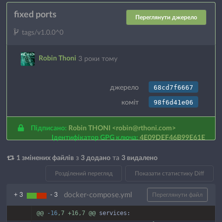
fixed ports
Переглянути джерело
tags/v1.0.0^0
Robin Thoni
3 роки тому
68cd7f6667
джерело
98f6d41e06
коміт
Підписано:
Robin THONI
<robin@rthoni.com>
Ідентифікатор GPG ключа:
4E09DEF46B99E61E
1 змінених файлів
з
3 додано
та
3 видалено
Розділений перегляд
Показати статистику Diff
docker-compose.yml
+ 3
- 3
Переглянути файл
@@
-16
,7
+16,7
@@
services: