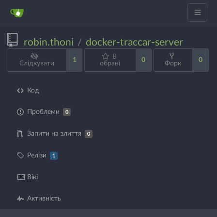
robin.thoni
docker-traccar-server
/
В
1
0
0
Слідкувати
обрані
Форк
Код
Проблеми
0
Запити на злиття
0
Релізи
1
Вікі
Активність