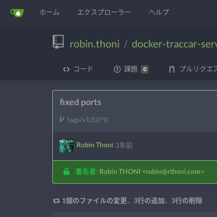
ホーム
エクスプローラー
ヘルプ
robin.thoni
docker-traccar-ser
/
コード
課題
プルリクエ
0
fixed ports
tags/v1.0.0^0
Robin Thoni
3年前
署名者:
Robin THONI
<robin@rthoni.com>
1個のファイルの変更
、
3行の追加
、
3行の削除