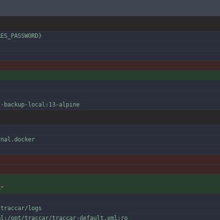
RES_PASSWORD}
}
s-backup-local:13-alpine
rnal.docker
p"
/traccar/logs
ml:/opt/traccar/traccar-default.xml:ro