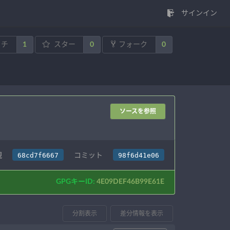
サインイン
1
0
0
ッチ
スター
フォーク
ソースを参照
68cd7f6667
98f6d41e06
親
コミット
GPGキーID:
4E09DEF46B99E61E
分割表示
差分情報を表示