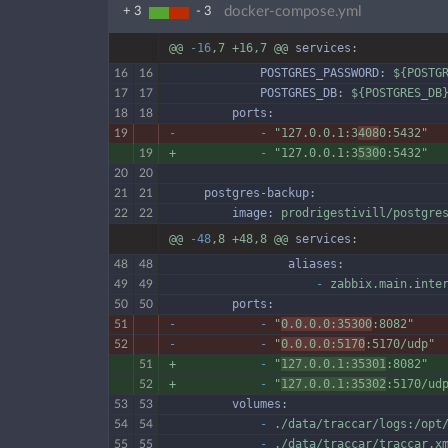
docker-compose.yml
+ 3
- 3
@@
-16
,7
+16,7
@@
services:
             POSTGRES_PASSWORD:
${POSTG
16
16
             POSTGRES_DB:
${POSTGRES_DB
17
17
         ports:
18
18
-
-
"127.0.0.1:3
408
0:5432"
19
+
-
"127.0.0.1:3
530
0:5432"
19
20
20
     postgres-backup:
21
21
         image:
prodrigestivill/postgre
22
22
@@
-48
,8
+48,8
@@
services:
                 aliases:
48
48
                     -
zabbix.main.inte
49
49
         ports:
50
50
-
-
"
0.0.0.0:35300
:8082"
51
-
-
"
0.0.0.0:5170
:5170/udp"
52
+
-
"
127.0.0.1:35301
:8082"
51
+
-
"
127.0.0.1:35302
:5170/ud
52
         volumes:
53
53
             -
./data/traccar/logs:/opt
54
54
             -
./data/traccar/traccar.x
55
55