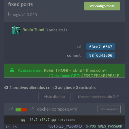
fixed ports
Ver código fonte
tags/v1.0.0^0
Robin Thoni
3 anos atrás
68cd7f6667
pai
98f6d41e06
commit
Acessado por:
Robin THONI
<robin@rthoni.com>
ID da chave GPG:
4E09DEF46B99E61E
1 arquivos alterados
com
3 adições
e
3 exclusões
Visão dividida
Mostrar estatísticas do Diff
docker-compose.yml
+ 3
- 3
Ver arquivo
@@
-16
,7
+16,7
@@
services:
             POSTGRES_PASSWORD:
${POSTGRES_PASSWOR
16
16