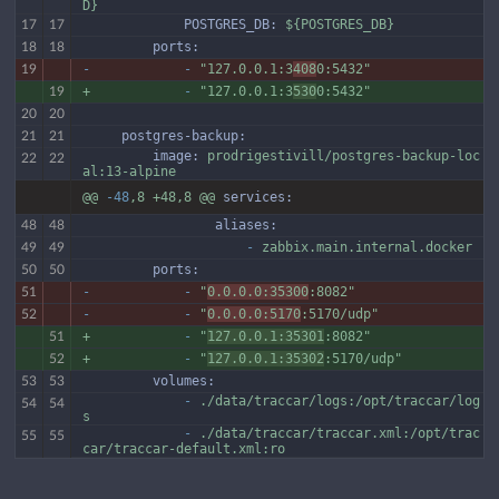
D}
             POSTGRES_DB:
${POSTGRES_DB}
17
17
         ports:
18
18
-
-
"127.0.0.1:3
408
0:5432"
19
+
-
"127.0.0.1:3
530
0:5432"
19
20
20
     postgres-backup:
21
21
         image:
prodrigestivill/postgres-backup-loc
22
22
al:13-alpine
@@
-48
,8
+48,8
@@
services:
                 aliases:
48
48
                     -
zabbix.main.internal.docker
49
49
         ports:
50
50
-
-
"
0.0.0.0:35300
:8082"
51
-
-
"
0.0.0.0:5170
:5170/udp"
52
+
-
"
127.0.0.1:35301
:8082"
51
+
-
"
127.0.0.1:35302
:5170/udp"
52
         volumes:
53
53
             -
./data/traccar/logs:/opt/traccar/log
54
54
s
             -
./data/traccar/traccar.xml:/opt/trac
55
55
car/traccar-default.xml:ro