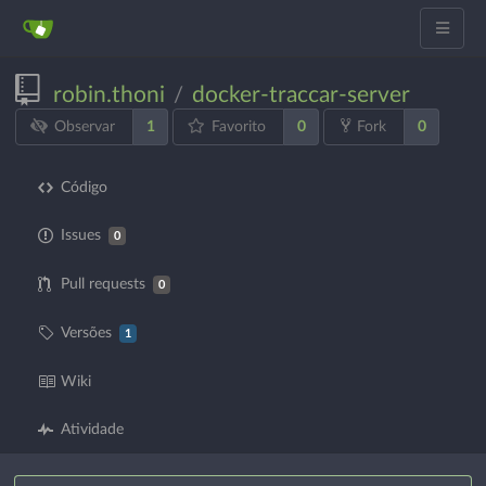
robin.thoni
docker-traccar-server
/
1
0
0
Observar
Favorito
Fork
Código
Issues
0
Pull requests
0
Versões
1
Wiki
Atividade