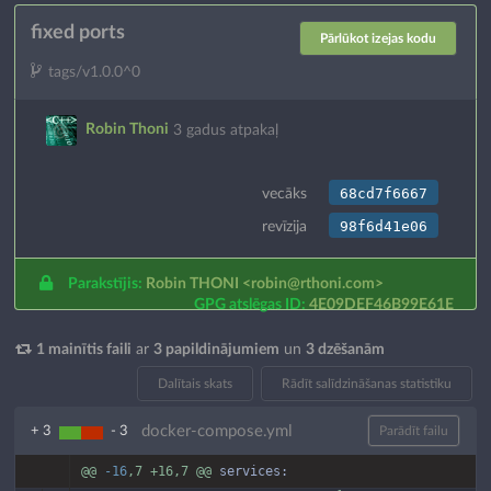
fixed ports
Pārlūkot izejas kodu
tags/v1.0.0^0
Robin Thoni
3 gadus atpakaļ
68cd7f6667
vecāks
98f6d41e06
revīzija
Parakstījis:
Robin THONI
<robin@rthoni.com>
GPG atslēgas ID:
4E09DEF46B99E61E
1 mainītis faili
ar
3 papildinājumiem
un
3 dzēšanām
Dalītais skats
Rādīt salīdzināšanas statistiku
docker-compose.yml
+ 3
- 3
Parādīt failu
@@
-16
,7
+16,7
@@
services: