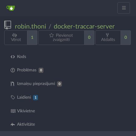
robin.thoni
docker-traccar-server
/
Pievienot
1
0
0
Vērot
zvaigznīti
Atdalīts
Kods
Problēmas
0
Izmaiņu pieprasījumi
0
Laidieni
1
Vikivietne
Aktivitāte