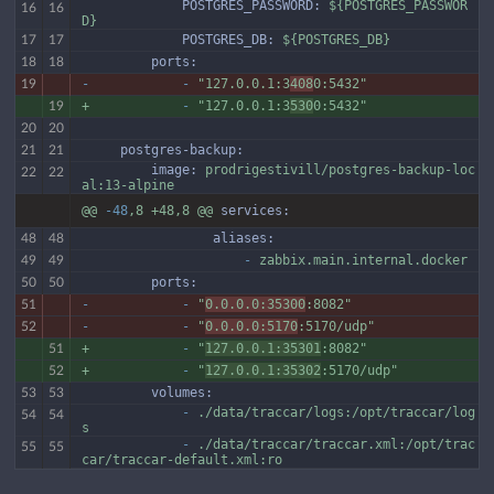
             POSTGRES_PASSWORD:
${POSTGRES_PASSWOR
16
16
D}
             POSTGRES_DB:
${POSTGRES_DB}
17
17
         ports:
18
18
-
-
"127.0.0.1:3
408
0:5432"
19
+
-
"127.0.0.1:3
530
0:5432"
19
20
20
     postgres-backup:
21
21
         image:
prodrigestivill/postgres-backup-loc
22
22
al:13-alpine
@@
-48
,8
+48,8
@@
services:
                 aliases:
48
48
                     -
zabbix.main.internal.docker
49
49
         ports:
50
50
-
-
"
0.0.0.0:35300
:8082"
51
-
-
"
0.0.0.0:5170
:5170/udp"
52
+
-
"
127.0.0.1:35301
:8082"
51
+
-
"
127.0.0.1:35302
:5170/udp"
52
         volumes:
53
53
             -
./data/traccar/logs:/opt/traccar/log
54
54
s
             -
./data/traccar/traccar.xml:/opt/trac
55
55
car/traccar-default.xml:ro