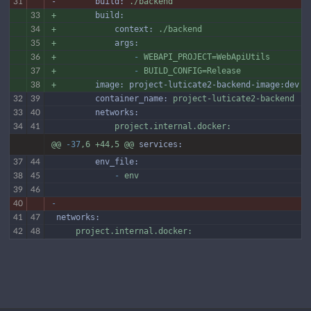
-        build:
./backend
31
+
build:
33
+
context:
./backend
34
+
args:
35
+
-
WEBAPI_PROJECT=WebApiUtils
36
+
-
BUILD_CONFIG=Release
37
+
image:
project-luticate2-backend-image:dev
38
         container_name:
project-luticate2-backend
32
39
         networks:
33
40
project.internal.docker:
34
41
@@
-37
,6
+44,5
@@
services:
         env_file:
37
44
             -
env
38
45
39
46
-
40
 networks:
41
47
project.internal.docker:
42
48