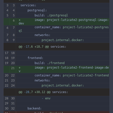
 services:
3
3
     postgresql:
4
4
         build:
./postgresql
5
5
+
image:
project-luticate2-postgresql-image:
6
dev
         container_name:
project-luticate2-postgres
6
7
ql
         networks:
7
8
project.internal.docker:
8
9
@@
-17
,6
+18,7
@@
services:
17
18
     frontend:
18
19
         build:
./frontend
19
20
+
image:
project-luticate2-frontend-image:de
21
v
         container_name:
project-luticate2-frontend
20
22
         networks:
21
23
project.internal.docker:
22
24
@@
-28
,7
+30,12
@@
services:
             -
env
28
30
29
31
     backend:
30
32