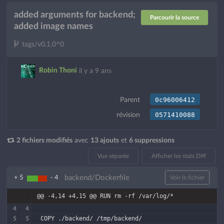
added arguments for backend;
Parcourir la source
added image names
tags/v0.1.0^0
Robin Thoni
il y a 9 ans
0c96006412
Parent
0571410088
révision
2 fichiers modifiés
avec
13 ajouts
et
6 suppressions
Vue séparée
Afficher les stats Diff
backend/Dockerfile
+ 5
- 4
Voir le fichier
@@ -4,14 +4,15 @@ RUN rm -rf /var/log/*
4
4
 COPY ./backend/ /tmp/backend/
5
5