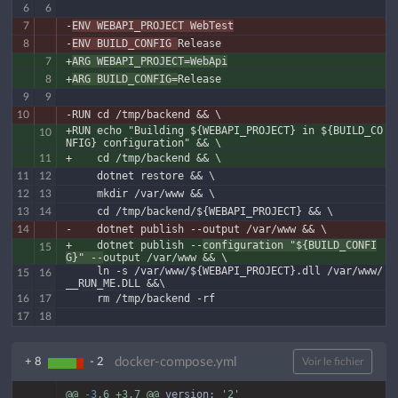
6
6
-
ENV WEBAPI_PROJECT WebTest
7
-
ENV BUILD_CONFIG 
Release
8
+
ARG WEBAPI_PROJECT=WebApi
7
+
ARG BUILD_CONFIG=
Release
8
9
9
-RUN cd /tmp/backend && \
10
+RUN echo "Building ${WEBAPI_PROJECT} in ${BUILD_CO
10
NFIG} configuration" && \
+    cd /tmp/backend && \
11
     dotnet restore && \
11
12
     mkdir /var/www && \
12
13
     cd /tmp/backend/${WEBAPI_PROJECT} && \
13
14
-    dotnet publish --output /var/www && \
14
+    dotnet publish --
configuration "${BUILD_CONFI
15
G}" --
output /var/www && \
     ln -s /var/www/${WEBAPI_PROJECT}.dll /var/www/
15
16
__RUN_ME.DLL &&\
     rm /tmp/backend -rf
16
17
17
18
docker-compose.yml
+ 8
- 2
Voir le fichier
@@
-3
,6
+3,7
@@
version:
'2'