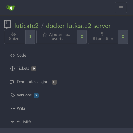
luticate2
docker-luticate2-server
/
Ajouter aux
1
0
0
Suivre
favoris
Bifurcation
Code
Tickets
0
Demandes d'ajout
0
Versions
2
Wiki
Activité