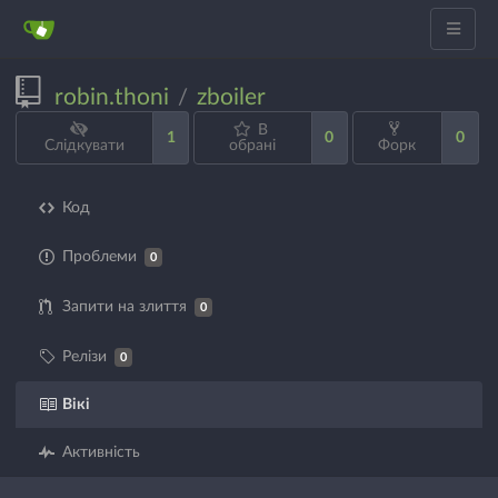
robin.thoni
zboiler
/
В
1
0
0
Слідкувати
обрані
Форк
Код
Проблеми
0
Запити на злиття
0
Релізи
0
Вікі
Активність