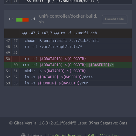
  && mkdir -p /usr/share/man/man1/ \
71
71
unifi-controller/docker-build.
+ 1
- 1
Parādīt failu
sh
@@ -47,7 +47,7 @@ rm 
-f
 ./unifi.deb
 chown -R unifi:unifi /usr/lib/unifi
47
47
 rm -rf /var/lib/apt/lists/*
48
48
49
49
-rm -rf 
${ODATADIR}
${OLOGDIR}
50
+rm -rf 
${ODATADIR}
${OLOGDIR}
${BASEDIR}
/*
50
 mkdir -p 
${DATADIR}
${LOGDIR}
51
51
 ln 
-s
${DATADIR}
${BASEDIR}
/data
52
52
 ln 
-s
${RUNDIR}
${BASEDIR}
/run
53
53
© Gitea Versija: 1.8.3+2-g11f6ed4f8 Lapa:
39ms
Sagatave:
8ms
latviešu
JavaScript licenses
API
Mājas lapa