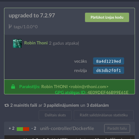
upgraded to 7.2.97
Pārlūkot izejas kodu
tags/1.0.0^0
Robin Thoni
2 gadus atpakaļ
8a4d1219ed
vecāks
d63db2f0f1
revīzija
Parakstījis:
Robin THONI
<robin@rthoni.com>
GPG atslēgas ID:
4E09DEF46B99E61E
2 mainītis faili
ar
3 papildinājumiem
un
3 dzēšanām
Dalītais skats
Rādīt salīdzināšanas statistiku
unifi-controller/Dockerfile
+ 2
- 2
Parādīt failu