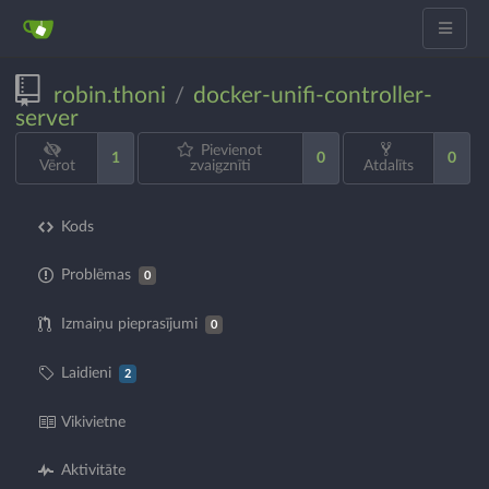
robin.thoni
docker-unifi-controller-
/
server
Pievienot
1
0
0
Vērot
zvaigznīti
Atdalīts
Kods
Problēmas
0
Izmaiņu pieprasījumi
0
Laidieni
2
Vikivietne
Aktivitāte