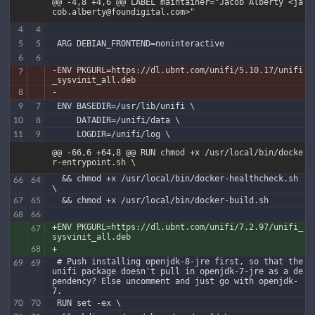
@@ -4,8 +4,6 @@ LABEL maintainer="Jacob Alberty <ja
cob.alberty@foundigital.com>"
4
4
 ARG DEBIAN_FRONTEND=noninteractive
5
5
6
6
-ENV PKGURL=https://dl.ubnt.com/unifi/5.10.17/unifi
7
_sysvinit_all.deb
-
8
 ENV BASEDIR=/usr/lib/unifi \
9
7
     DATADIR=/unifi/data \
10
8
     LOGDIR=/unifi/log \
11
9
@@ -66,6 +64,8 @@ RUN chmod +x /usr/local/bin/docke
r-entrypoint.sh \
  && chmod +x /usr/local/bin/docker-healthcheck.sh 
66
64
\
  && chmod +x /usr/local/bin/docker-build.sh
67
65
68
66
+ENV PKGURL=https://dl.ubnt.com/unifi/7.2.97/unifi_
67
sysvinit_all.deb
+
68
 # Push installing openjdk-8-jre first, so that the 
69
69
unifi package doesn't pull in openjdk-7-jre as a de
pendency? Else uncomment and just go with openjdk-
7.
 RUN set -ex \
70
70