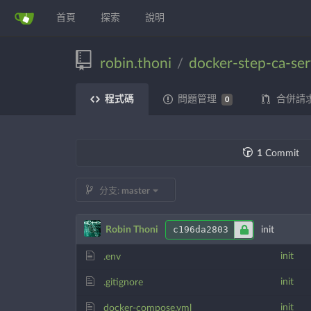
首頁
探索
說明
robin.thoni
docker-step-ca-ser
/
程式碼
問題管理
合併請
0
1
Commit
分支:
master
c196da2803
Robin Thoni
init
init
.env
init
.gitignore
init
docker-compose.yml