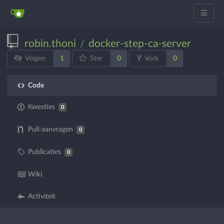
robin.thoni
docker-step-ca-server
/
1
0
0
Volgen
Ster
Vork
Code
Kwesties
0
Pull-aanvragen
0
Publicaties
0
Wiki
Activiteit