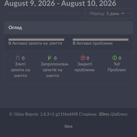
August 9, 2026 - August 10, 2026
Період:
1 день
Огляд
0
Активні запити на злиття
0
Активні проблеми
0
0
0
0
Злиті
Запропонованих
Закриті
%d
запити на
запитів на
проблеми
Проблем
злиття
злиття
© Gitea Версія: 1.8.3+2-g11f6ed4f8 Сторінка:
20ms
Шаблон:
0ms