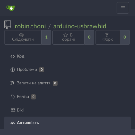
robin.thoni
arduino-usbrawhid
/
В
1
0
0
Слідкувати
обрані
Форк
Код
Проблеми
0
Запити на злиття
0
Релізи
0
Вікі
Активність