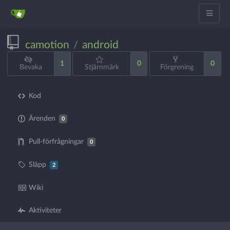
camotion
android
/
1
0
0
Bevaka
Stjärnmärk
Förgrening
Kod
Ärenden
0
Pull-förfrågningar
0
Släpp
2
Wiki
Aktiviteter