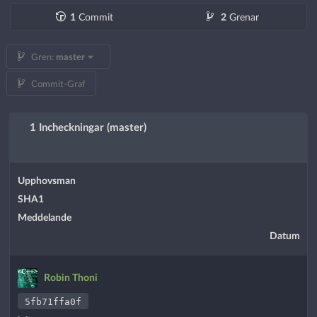
1
Commit
2
Grenar
Gren:
master
Commit-Graf
1 Incheckningar (master)
Upphovsman
SHA1
Meddelande
Datum
Robin Thoni
5fb71ffa0f