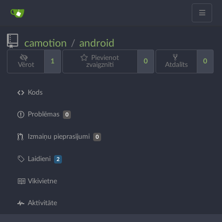
camotion
android
/
Pievienot
1
0
0
Vērot
zvaigznīti
Atdalīts
Kods
Problēmas
0
Izmaiņu pieprasījumi
0
Laidieni
2
Vikivietne
Aktivitāte