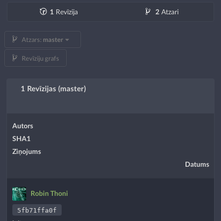
1
Revīzija
2
Atzari
Atzars:
master
Revīziju grafs
1 Revīzijas (master)
Autors
SHA1
Ziņojums
Datums
Robin Thoni
5fb71ffa0f