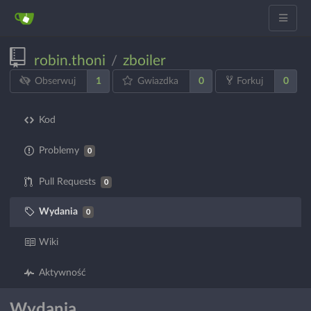
robin.thoni
zboiler
/
1
0
0
Obserwuj
Gwiazdka
Forkuj
Kod
Problemy
0
Pull Requests
0
Wydania
0
Wiki
Aktywność
Wydania