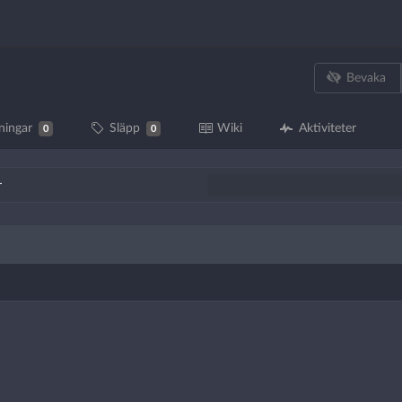
Bevaka
ningar
Släpp
Wiki
Aktiviteter
0
0
r