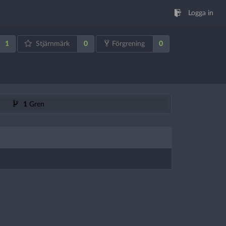
Logga in
1
0
0
Stjärnmärk
Förgrening
1
Gren