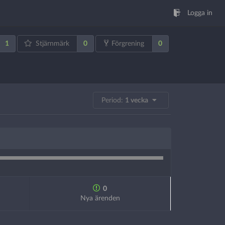
Logga in
1
0
0
Stjärnmärk
Förgrening
Period:
1 vecka
0
Nya ärenden