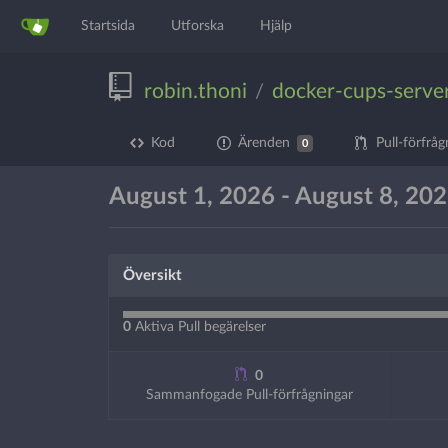
Startsida
Utforska
Hjälp
robin.thoni
docker-cups-serve
/
Kod
Ärenden
Pull-förfråg
0
August 1, 2026 - August 8, 20
Översikt
0
Aktiva Pull begärelser
0
Sammanfogade Pull-förfrågningar