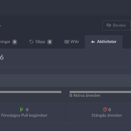
Bevaka
r
Aktiviteter
ningar
Släpp
Wiki
0
0
26
0
Aktiva ärenden
0
0
Föreslagna Pull-begärelser
Stängda ärenden