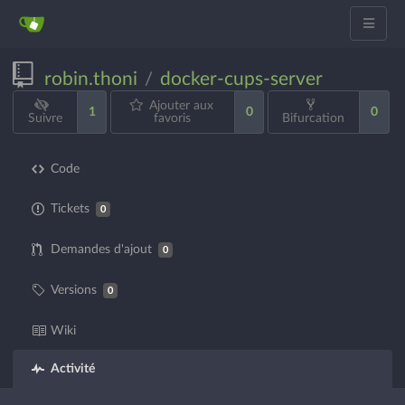
robin.thoni
docker-cups-server
/
Ajouter aux
1
0
0
Suivre
favoris
Bifurcation
Code
Tickets
0
Demandes d'ajout
0
Versions
0
Wiki
Activité