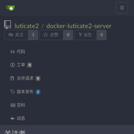
luticate2
docker-luticate2-server
/
1
0
0
关注
点赞
派生
代码
工单
0
合并请求
0
版本发布
2
百科
动态