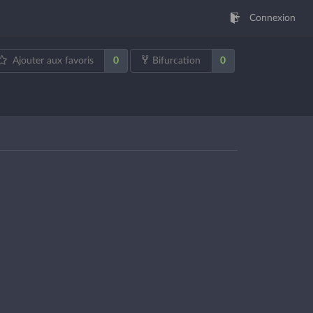
Connexion
0
0
Ajouter aux favoris
Bifurcation