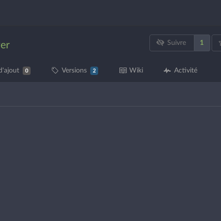
1
Suivre
ver
'ajout
Versions
Wiki
Activité
0
2