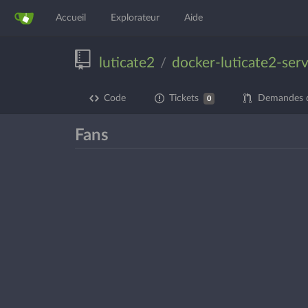
Accueil
Explorateur
Aide
luticate2
docker-luticate2-ser
/
Code
Tickets
Demandes d
0
Fans