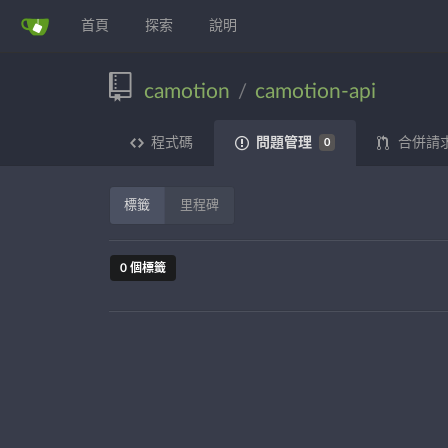
首頁
探索
說明
camotion
camotion-api
/
問題管理
程式碼
合併請
0
標籤
里程碑
0 個標籤