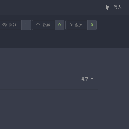
登入
1
0
0
關註
收藏
複製
排序