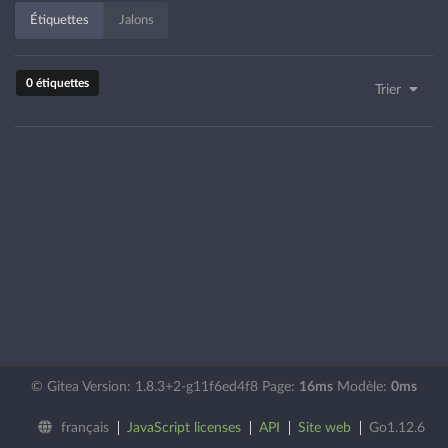
Étiquettes
Jalons
0 étiquettes
Trier
© Gitea Version: 1.8.3+2-g11f6ed4f8 Page:
16ms
Modèle:
0ms
français
JavaScript licenses
API
Site web
Go1.12.6