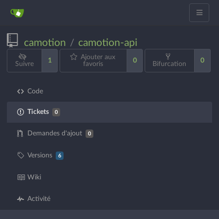
camotion
camotion-api
/
Ajouter aux
1
0
0
Suivre
favoris
Bifurcation
Code
Tickets
0
Demandes d'ajout
0
Versions
6
Wiki
Activité