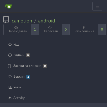
camotion
android
/
1
0
0
Наблюдаван
Харесван
Разклонения
Код
Задачи
0
Заявки за сливане
0
Версии
2
Уики
Activity