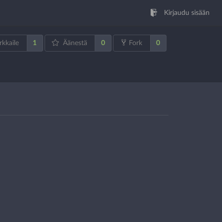
Kirjaudu sisään
1
0
0
rkkaile
Äänestä
Fork