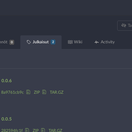
Ta
Julkaisut
nnöt
Wiki
Activity
2
0
0.0.6
8a9761cb9c
ZIP
TAR.GZ
0.0.5
282594fc1f
ZIP
TAR.GZ