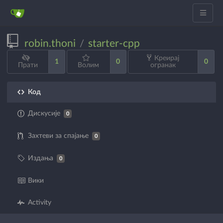
robin.thoni
starter-cpp
/
Креирај
1
0
0
Прати
Волим
огранак
Код
Дискусије
0
Захтеви за спајање
0
Издања
0
Вики
Activity