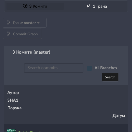
3
Комити
1
Грана
Грана:
master
Commit Graph
3 Комити (master)
All Branches
Search
Аутор
SHA1
Порука
Датум