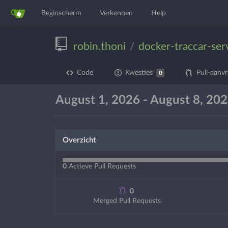
Beginscherm
Verkennen
Help
robin.thoni
docker-traccar-ser
/
Code
Kwesties
Pull-aanv
0
August 1, 2026 - August 8, 20
Overzicht
0
Actieve Pull Requests
0
Merged Pull Requests