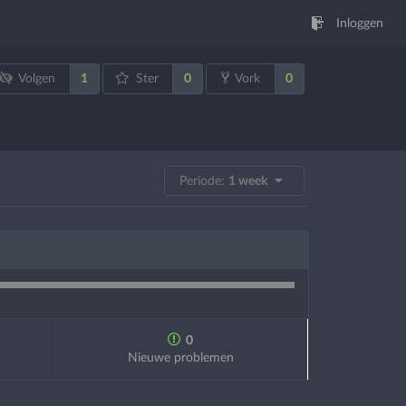
Inloggen
1
0
0
Volgen
Ster
Vork
Periode:
1 week
0
Nieuwe problemen