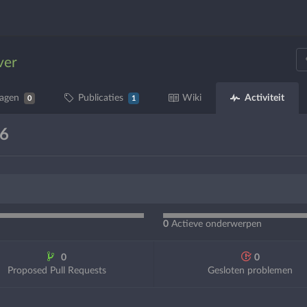
ver
Activiteit
ragen
Publicaties
Wiki
0
1
26
0
Actieve onderwerpen
0
0
Proposed Pull Requests
Gesloten problemen