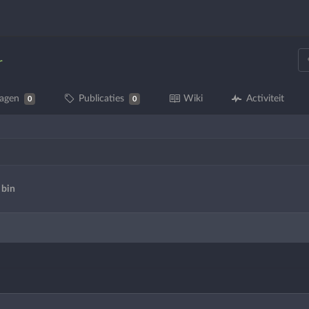
r
ragen
Publicaties
Wiki
Activiteit
0
0
bin