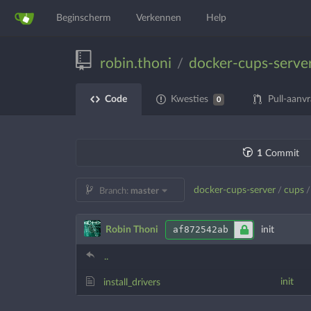
Beginscherm
Verkennen
Help
robin.thoni
docker-cups-serve
/
Code
Kwesties
Pull-aanv
0
1
Commit
docker-cups-server
cups
/
/
Branch:
master
af872542ab
Robin Thoni
init
..
init
install_drivers