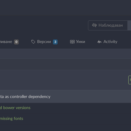
Наблюдаван
ливане
Версии
Уики
Activity
0
3
ata as controller dependency
d bower versions
missing fonts