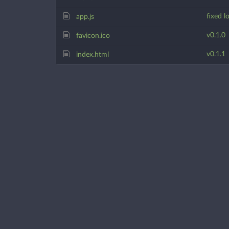
fixed l
app.js
v0.1.0
favicon.ico
v0.1.1
index.html