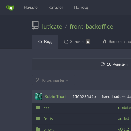
Начало
Каталог
Помощ
luticate
front-backoffice
/
Код
Задачи
Заявки за с
0
10
Ревизии
Клон:
master
1566235d9b
Robin Thoni
fixed loaduserd
update
css
added 
fonts
v0.1.2
views