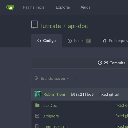
Página inicial
Explorar
Ajuda
luticate
api-doc
/
Código
Issues
Pull reques
0
29
Commits
Branch:
master
b93c21fbe9
Robin Thoni
fixed git url
fixed d
src/
Doc
fixed gi
.gitignore
fixed gi
composer.json