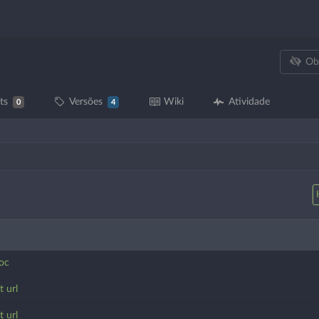
Ob
ts
Versões
Wiki
Atividade
0
4
oc
t url
t url