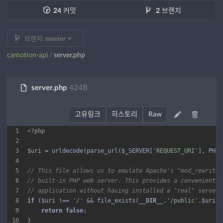
24
커밋
2
브랜치
브렌치:
master
camotion-api
server.php
/
server.php
424B
고유링크
히스토리
Raw
1
<?php
2
3
$uri = urldecode(parse_url($_SERVER[
'REQUEST_URI'
4
5
// This file allows us to emulate Apache's "mod_rewrite"
6
// built-in PHP web server. This provides a convenient w
7
// application without having installed a "real" server 
8
if
 ($uri !== 
'/'
 && file_exists(
__DIR__
.
'/public'
9
return
false
10